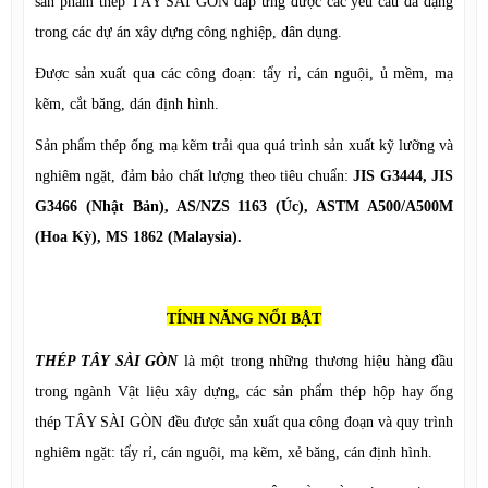
sản phẩm thép TÂY SÀI GÒN đáp ứng được các yêu cầu đa dạng
trong các dự án xây dựng công nghiệp, dân dụng.
Được sản xuất qua các công đoạn: tẩy rỉ, cán nguội, ủ mềm, mạ
kẽm, cắt băng, dán định hình.
Sản phẩm thép ống mạ kẽm trải qua quá trình sản xuất kỹ lưỡng và
nghiêm ngặt, đảm bảo chất lượng theo tiêu chuẩn:
JIS G3444, JIS
G3466 (Nhật Bản), AS/NZS 1163 (Úc), ASTM A500/A500M
(Hoa Kỳ), MS 1862 (Malaysia).
TÍNH NĂNG NỔI BẬT
THÉP TÂY SÀI GÒN
là một trong những thương hiệu hàng đầu
trong ngành Vật liệu xây dựng, các sản phẩm thép hộp hay ống
thép TÂY SÀI GÒN đều được sản xuất qua công đoạn và quy trình
nghiêm ngặt: tẩy rỉ, cán nguội, mạ kẽm, xẻ băng, cán định hình.