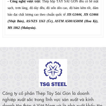
- Công nghệ vượt trội:
Thép hộp TÂY SÀI GÒN đều có bề mặt
sạch, trơn láng, độ dày đều, độ uốn dẻo cao, độ bám kẽm tốt, đảm
bảo đạt chất lượng cao theo chuẩn quốc tế
JIS G3444, JIS G3466
(Nhật Bản), AS/NZS 1163 (Úc), ASTM A500/A500M (Hoa Kỳ),
MS 1862 (Malaysia).
Công ty cổ phần Thép Tây Sài Gòn là doanh
nghiệp xuất sắc trong lĩnh vực sản xuất và kinh
doanh tôn thép ở Việt Nam và là nhà xuất khẩu tôn