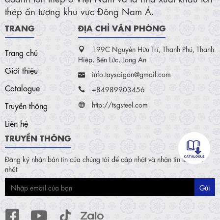
thép ấn tượng khu vực Đông Nam Á.
TRANG
ĐỊA CHỈ VĂN PHÒNG
199C Nguyễn Hữu Trí, Thanh Phú, Thanh
Trang chủ
Hiệp, Bến Lức, Long An
Giới thiệu
info.taysaigon@gmail.com
Catalogue
+84989903456
http://tsgsteel.com
Truyền thông
Liên hệ
TRUYỀN THÔNG
Đăng ký nhận bản tin của chúng tôi để cập nhật và nhận tin tức mới
nhất
Gửi