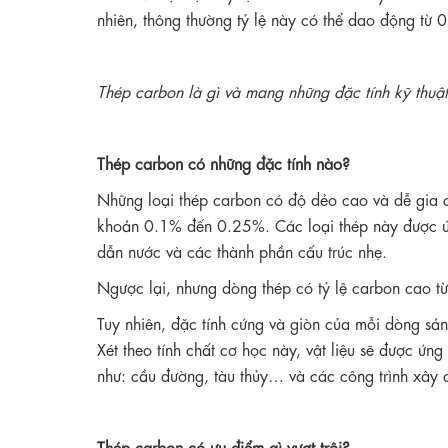
nhiên, thông thường tỷ lệ này có thể dao động từ
Thép carbon là gì và mang những đặc tính kỹ thuậ
Thép carbon có những đặc tính nào?
Những loại thép carbon có độ dẻo cao và dễ gia 
khoản 0.1% đến 0.25%. Các loại thép này được ứn
dẫn nước và các thành phần cấu trúc nhẹ.
Ngược lại, nhưng dòng thép có tỷ lệ carbon cao từ
Tuy nhiên, đặc tính cứng và giòn của mỗi dòng sản 
Xét theo tính chất cơ học này, vật liệu sẽ được ứn
như: cầu đường, tàu thủy… và các công trình xây 
Thép carbon có ưu điểm gì vượt trội?