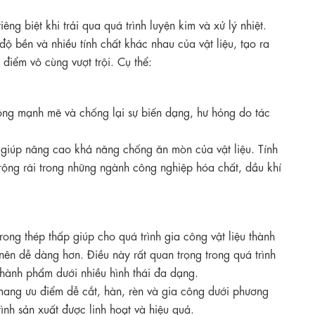
ng biệt khi trải qua quá trình luyện kim và xử lý nhiệt.
ộ bền và nhiều tính chất khác nhau của vật liệu, tạo ra
điểm vô cùng vượt trội. Cụ thể:
ộng mạnh mẽ và chống lại sự biến dạng, hư hỏng do tác
giúp nâng cao khả năng chống ăn mòn của vật liệu. Tính
ộng rãi trong những ngành công nghiệp hóa chất, dầu khí
ong thép thấp giúp cho quá trình gia công vật liệu thành
nên dễ dàng hơn. Điều này rất quan trọng trong quá trình
thành phẩm dưới nhiều hình thái đa dạng.
 mang ưu điểm dễ cắt, hàn, rèn và gia công dưới phương
ình sản xuất được linh hoạt và hiệu quả.