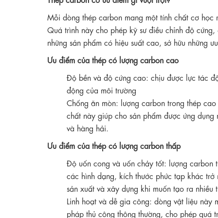
Mỗi dòng thép carbon mang một tính chất cơ học riê
Quá trình này cho phép kỹ sư điều chỉnh độ cứng, đ
những sản phẩm có hiệu suất cao, sở hữu những ưu 
Ưu điểm của thép có lượng carbon cao
Độ bền và độ cứng cao: chịu được lực tác đ
động của môi trường
Chống ăn mòn: lượng carbon trong thép cao 
chất này giúp cho sản phẩm được ứng dụng r
và hàng hải.
Ưu điểm của thép có lượng carbon thấp
Độ uốn cong và uốn chảy tốt: lượng carbon tr
các hình dạng, kích thước phức tạp khác trở 
sản xuất và xây dựng khi muốn tạo ra nhiều 
Linh hoạt và dễ gia công: dòng vật liệu này
pháp thủ công thông thường, cho phép quá tr