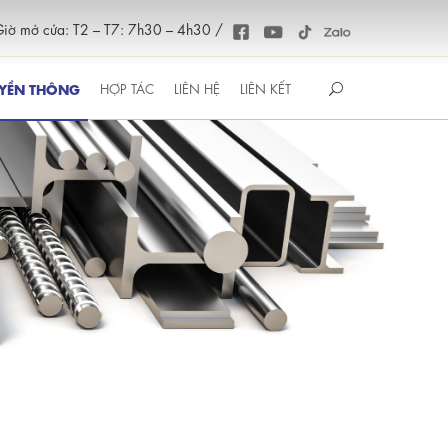
iờ mở cửa: T2 – T7: 7h30 – 4h30 /
YỀN THÔNG
HỢP TÁC
LIÊN HỆ
LIÊN KẾT