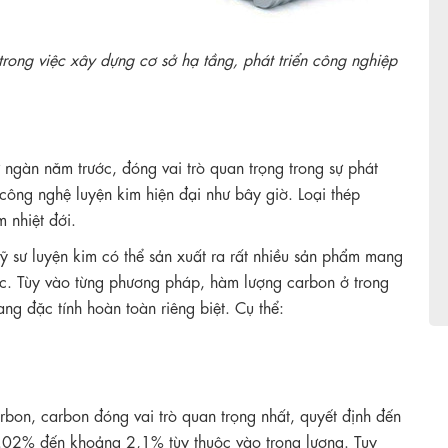
 trong việc xây dựng cơ sở hạ tầng, phát triển công nghiệp
từ ngàn năm trước, đóng vai trò quan trọng trong sự phát
 công nghệ luyện kim hiện đại như bây giờ. Loại thép
m nhiệt đới.
ỹ sư luyện kim có thể sản xuất ra rất nhiều sản phẩm mang
học. Tùy vào từng phương pháp, hàm lượng carbon ở trong
ng đặc tính hoàn toàn riêng biệt. Cụ thể:
rbon, carbon đóng vai trò quan trọng nhất, quyết định đến
ừ 0.02% đến khoảng 2,1% tùy thuộc vào trọng lượng. Tuy