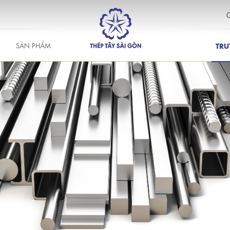
G
SẢN PHẨM
TRU