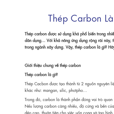
Thép Carbon Là
Thép carbon được sử dụng khá phổ biến trong nhiề
dân dụng… Với khả năng ứng dụng rộng rãi này, th
trong ngành xây dựng. Vậy, thép carbon là gì? Hã
Giới thiệu chung về thép carbon
Thép carbon là gì?
Thép Cacbon được tạo thành từ 2 nguồn nguyên liệ
khác như: mangan, silic, photpho…
Trong đó, carbon là thành phần đóng vai trò quan 
Nếu lượng carbon càng nhiều, độ cứng và bền của
dẻo cao, thuận tiện cho việc uốn cong và tạo hình.