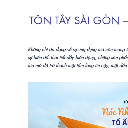
TÔN TÂY SÀI GÒN –
Không chỉ đa dạng về sự ứng dụng mà còn mang tr
sự biến đổi thời tiết đầy biến động, những sản ph
lựa mà đã trở thành một tấm lòng tin cậy, một dấ