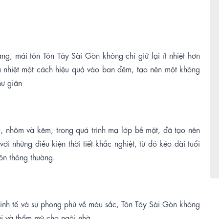
ng, mái tôn Tôn Tây Sài Gòn không chỉ giữ lại ít nhiệt hơn
a nhiệt một cách hiệu quả vào ban đêm, tạo nên một không
hư
giãn
, nhôm và kẽm, trong quá trình mạ lớp bề mặt, đã tạo nên
 những điều kiện thời tiết khắc nghiệt, từ đó kéo dài tuổi
tôn thông thường
.
t tinh tế và sự phong phú về màu sắc, Tôn Tây Sài Gòn không
ái và thẩm mỹ cho ngôi nhà
.