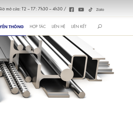
iờ mở cửa: T2 – T7: 7h30 – 4h30 /
YỀN THÔNG
HỢP TÁC
LIÊN HỆ
LIÊN KẾT