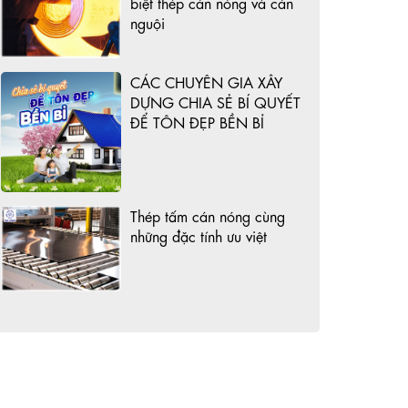
biệt thép cán nóng và cán
nguội
CÁC CHUYÊN GIA XÂY
DỰNG CHIA SẺ BÍ QUYẾT
ĐỂ TÔN ĐẸP BỀN BỈ
Thép tấm cán nóng cùng
những đặc tính ưu việt