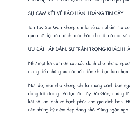
SỰ
CAM KẾT VỀ BẢO HÀNH ĐÁNG TIN CẬY
Tôn Tây Sài Gòn không chỉ là về sản phẩm mà còn
qua chế độ bảo hành hoàn hảo cho tất cả các sả
ƯU
ĐÃI HẤP DẪN, SỰ TRÂN TRỌNG KHÁCH H
Như một lời cảm ơn sâu sắc dành cho những người
mang đến những ưu đãi hấp dẫn khi bạn lựa chọn 
Nơi
đó, mái nhà không chỉ là khung cảnh bên ng
đáng trân trọng. Và tại Tôn Tây Sài Gòn, chúng t
kết nối an lành và hạnh phúc cho gia đình bạn. 
nên những kỷ niệm đẹp đáng nhớ. Đừng ngần ngại l