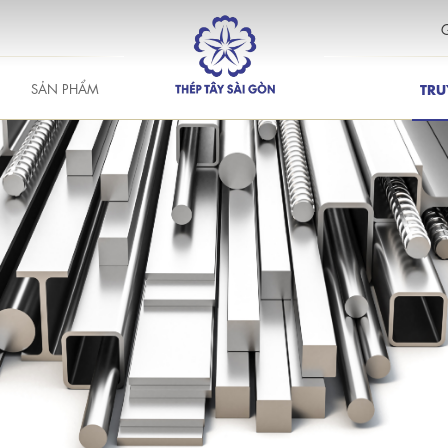
G
SẢN PHẨM
TRU