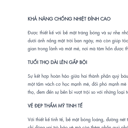
KHẢ
NĂNG CHỐNG NHIỆT ĐỈNH CAO
Được thiết kế với bề mặt tráng bóng và sự nhẹ nhà
dưới ánh nắng mặt trời ban ngày, mà còn giúp tỏ
gian trong lành và mát mẻ, nơi mà tâm hồn được t
TUỔI
T
HỌ DÀI LÊN GẤP BỘI
Sự kết hợp hoàn hảo giữa hai thành phần quý báu
một tấm vách cơ học mạnh mẽ, đối phó mạnh mẽ với
thọ, đem đến sự bền bỉ vượt trội so với những loại 
VẺ
ĐẸP THẨM MỸ
TINH TẾ
Với thiết kế tinh tế, bề mặt bóng loáng, đường né
chỉ đóng vai trò bảo vệ mà còn thêm phần quý ph