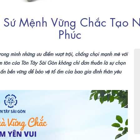
 Sứ Mệnh Vững Chắc Tạo N
Phúc
ong mình những ưu điểm vượt trội, chống chọi mạnh mẽ với
ẩm tôn của Tôn Tây Sài Gòn không chỉ đơn thuần là sự chọn
u ấn bền vững để bảo vệ tổ ấm của bao gia đình thân
yêu